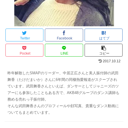
Twitter
Facebook
はてブ
Pocket
LINE
コピー
2017.10.12
昨年解散したSMAPのリーダー、中居正広さんと美人振付師の武田
舞香（たけだまいか）さんに6年間の同棲熱愛報道がスクープされ
ています。武田舞香さんといえば、ダンサーとしてジャニーズのツ
アーにも参加したこともある方で、AKB48グループのダンス講師も
務める売れっ子振付師。
そんな武田舞香さんのプロフィールや顔写真、貴重なダンス動画に
ついてもまとめています。