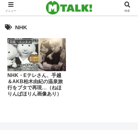
メニュー
検索
NHK
芸能・エンタメ
NHK・Eテレさん、手越
＆AKB柏木由紀の温泉旅
行をブタで再現…（ねほ
りんぱほりん画像あり）