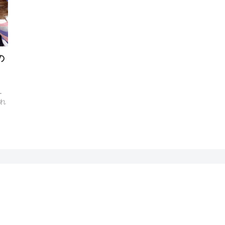
の
ー
れ