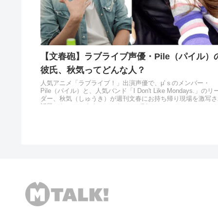
【文春砲】ラブライブ声優・Pile（パイル）
彼氏、秋気ってどんな人？
人気アニメ「ラブライブ！」出演声優で、μ’ｓのメンバー・
Pile（パイル）と、人気バンド「I Don't Like Mondays.」のリ
ダー、秋気（しゅうき）が週刊文春にお持ち帰り現場を激写さ
話題となっています。こちらでは、"あい...