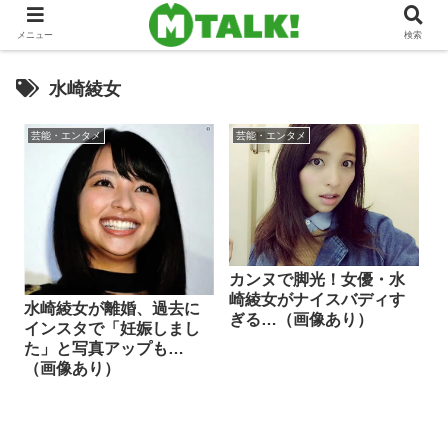
メニュー
検索
水崎綾女
芸能・エンタメ
芸能・エンタメ
カンヌで脚光！女優・水
崎綾女がナイスバディす
水崎綾女が離婚、過去に
ぎる…（画像あり）
インスタで「妊娠しまし
た」と写真アップも…
（画像あり）