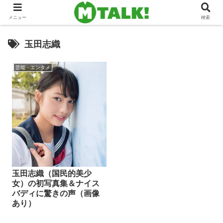
メニュー
検索
玉田志織
芸能・エンタメ
玉田志織（国民的美少
女）の初写真集＆ナイス
バディに驚きの声（画像
あり）