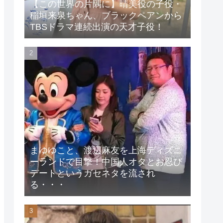
【この世界の片隅に】晴美役の子役・
稲垣来泉ちゃん、ブラックペアンから
TBSドラマ連続出演の天才子役！
まゆゆこと、渡辺麻友を上海ディズニ
ーランドで目撃！中国人オタとお忍び
デートというガセネタを流され
る・・・