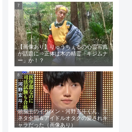
【画像あり】りゅうちぇるの心霊写真
が話題に⇒正体は木の精霊「キジムナ
ー」か！？
頭脳王のイケメン・河野玄斗くん、下
ネタ全開＆アイドルオタクの愛されキ
ャラだった（画像あり）