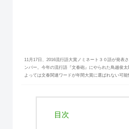
11月17日、2016流行語大賞ノミネート３０語が発
ンバー。今年の流行語『文春砲』にやられた鳥越俊太
よっては文春関連ワードが年間大賞に選ばれない可能
目次