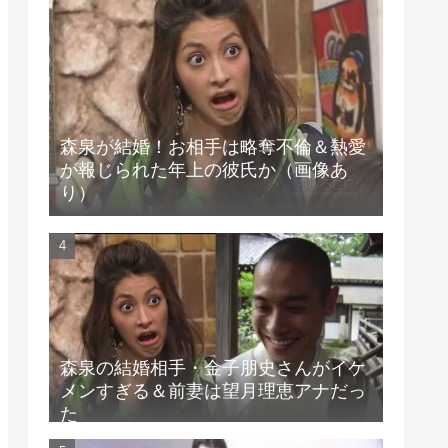
森泉が結婚！お相手は略奪不倫＆熱愛
が報じられた年上の彼氏か（画像あ
り）
森泉の結婚相手・金子朋史さんがイケ
メンすぎる＆前妻は望月理恵アナだっ
た