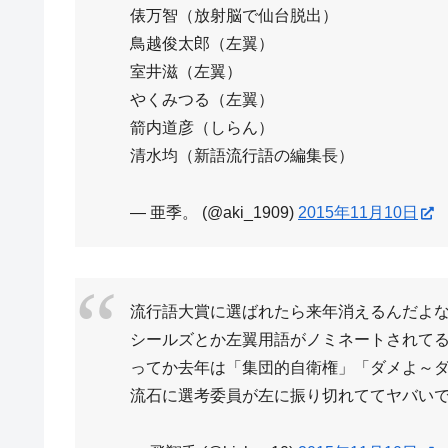
俵万智（放射脳で仙台脱出）
鳥越俊太郎（左翼）
室井滋（左翼）
やくみつる（左翼）
箭内道彦（しらん）
清水均（新語流行語の編集長）
— 亜季。 (@aki_1909)
2015年11月10日
流行語大賞に選ばれたら来年消えるんだよ
シールズとか左翼用語がノミネートされて
ってか去年は「集団的自衛権」「ダメよ～
流石に選考委員が左に振り切れててヤバい