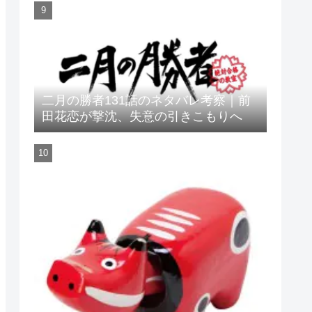
二月の勝者131話のネタバレ考察｜前
田花恋が撃沈、失意の引きこもりへ