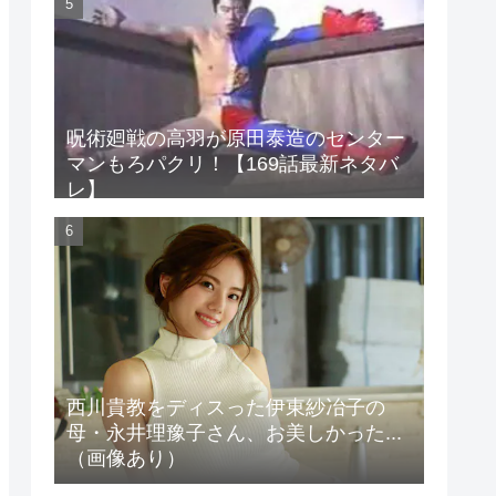
呪術廻戦の高羽が原田泰造のセンター
マンもろパクリ！【169話最新ネタバ
レ】
西川貴教をディスった伊東紗冶子の
母・永井理豫子さん、お美しかった...
（画像あり）