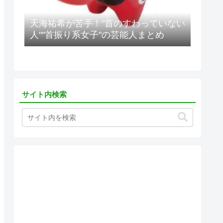
天海祐希が苦手！"首のすわっていない
人""首振り系女子"の芸能人まとめ
サイト内検索