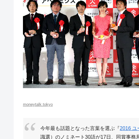
moneytalk.tokyo
今年最も話題となった言葉を選ぶ『
2016
識選）のノミネート30語が17日、同賞事務