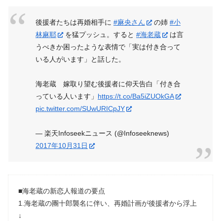
後援者たちは再婚相手に
#麻央さん
の姉
#小
林麻耶
を猛プッシュ。すると
#海老蔵
は言
うべきか困ったような表情で「実は付き合って
いる人がいます」と話した。
海老蔵 嫁取り望む後援者に仰天告白「付き合
っている人います」
https://t.co/Ba5iZUOkGA
pic.twitter.com/SUwURICpJY
— 楽天Infoseekニュース (@Infoseeknews)
2017年10月31日
■海老蔵の新恋人報道の要点
1.海老蔵の團十郎襲名に伴い、再婚計画が後援者から浮上
↓