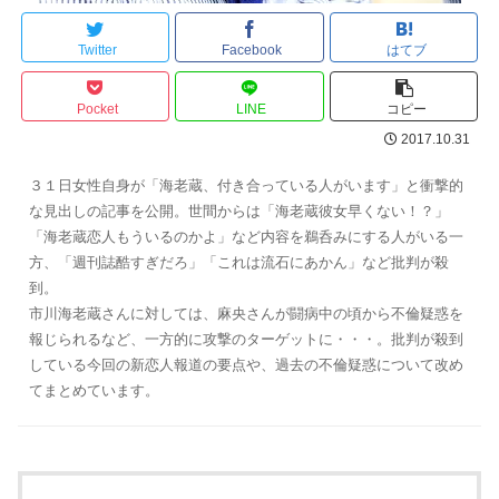
Twitter
Facebook
はてブ
Pocket
LINE
コピー
2017.10.31
３１日女性自身が「海老蔵、付き合っている人がいます」と衝撃的
な見出しの記事を公開。世間からは「海老蔵彼女早くない！？」
「海老蔵恋人もういるのかよ」など内容を鵜呑みにする人がいる一
方、「週刊誌酷すぎだろ」「これは流石にあかん」など批判が殺
到。
市川海老蔵さんに対しては、麻央さんが闘病中の頃から不倫疑惑を
報じられるなど、一方的に攻撃のターゲットに・・・。批判が殺到
している今回の新恋人報道の要点や、過去の不倫疑惑について改め
てまとめています。