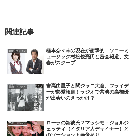
関連記事
橋本奈々未の現在が衝撃的…ソニーミ
芸能・エンタメ
ュージック村松俊亮氏と密会報道、文
春がスクープ
吉高由里子と関ジャニ大倉、フライデ
芸能・エンタメ
ーが熱愛報道！ラジオで共演の高橋優
が出会いのきっかけ？
ローラの新彼氏？マッシモ・ジョルジ
芸能・エンタメ
ェッティ（イタリア人デザイナー）と
のツーショット画像あり