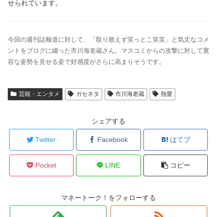
せられています。
今回の週刊誌報道に対して、「取り敢えず笑っとこ笑笑」と気丈なコメ
ントをブログに綴った市川海老蔵さん。マスコミからの攻撃に対して寛
容な姿勢を見せる姿で好感度がさらに高まりそうです。
芸能・エンタメ
ガセネタ
市川海老蔵
熱愛
シェアする
Twitter
Facebook
はてブ
Pocket
LINE
コピー
マネートーク！をフォローする