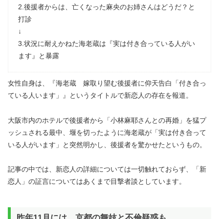
2.後援者からは、亡くなった麻央のお姉さんはどうだ？と
打診
↓
3.状況に耐えかねた海老蔵は『実は付き合っている人がい
ます』と暴露
女性自身は、『海老蔵 嫁取り望む後援者に仰天告白「付き合っ
ている人います」』というタイトルで新恋人の存在を報道。
大阪市内のホテルで後援者から「小林麻耶さんとの再婚」を猛プ
ッシュされる最中、堰を切ったように海老蔵が「実は付き合って
いる人がいます」と突然明かし、後援者を驚かせたというもの。
記事の中では、新恋人の詳細については一切触れておらず、「新
恋人」の証言についてはあくまで目撃者談としています。
昨年11月には、京都の舞妓と不倫疑惑も…