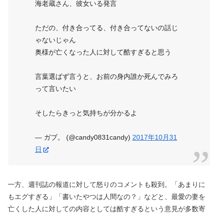
海老蔵さん、彼女いる発言
ただの、付き合ってる、付き合ってないの話じ
ゃないじゃん
奥様が亡くなった人に対して酷すぎると思う
言葉選ばず言うと、お前の身内誰か死んでみろ
って言いたい
そしたらきっと気持ちが分かるよ
— ガブ。 (@candy0831candy)
2017年10月31
日
一方、週刊誌の報道に対して怒りのコメントも殺到。「あまりに
もエグすぎる」「書いたやつは人間なの？」などと、最愛の妻を
亡くした人に対しての内容としては酷すぎるという意見が多数寄