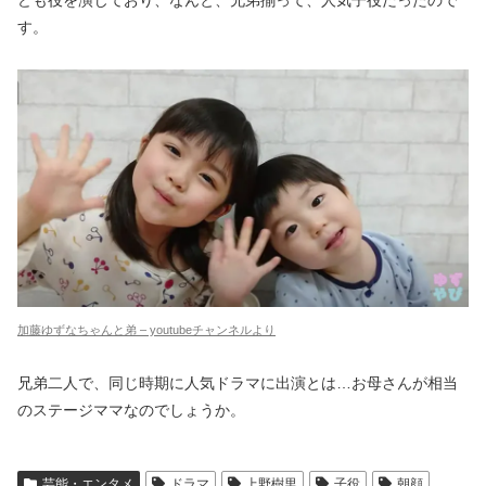
ども役を演じており、なんと、兄弟揃って、人気子役だったので
す。
加藤ゆずなちゃんと弟 – youtubeチャンネルより
兄弟二人で、同じ時期に人気ドラマに出演とは…お母さんが相当
のステージママなのでしょうか。
芸能・エンタメ
ドラマ
上野樹里
子役
朝顔