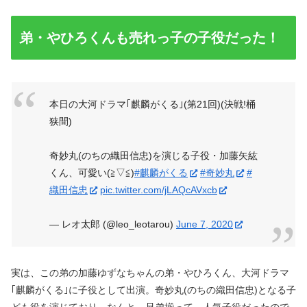
弟・やひろくんも売れっ子の子役だった！
本日の大河ドラマ｢麒麟がくる｣(第21回)(決戦!桶
狭間)
奇妙丸(のちの織田信忠)を演じる子役・加藤矢紘
くん、可愛い(≧▽≦)
#麒麟がくる
#奇妙丸
#
織田信忠
pic.twitter.com/jLAQcAVxcb
— レオ太郎 (@leo_leotarou)
June 7, 2020
実は、この弟の加藤ゆずなちゃんの弟・やひろくん、大河ドラマ
｢麒麟がくる｣に子役として出演。奇妙丸(のちの織田信忠)となる子