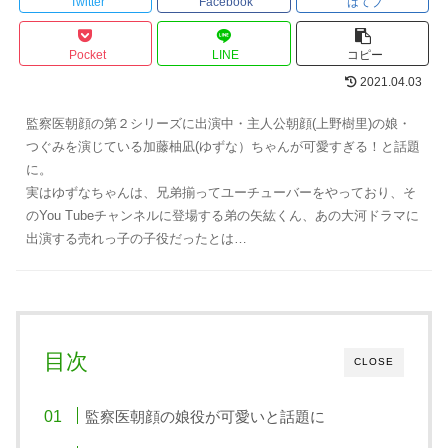
Twitter
Facebook
はてブ
Pocket
LINE
コピー
2021.04.03
監察医朝顔の第２シリーズに出演中・主人公朝顔(上野樹里)の娘・
つぐみを演じている加藤柚凪(ゆずな）ちゃんが可愛すぎる！と話題
に。
実はゆずなちゃんは、兄弟揃ってユーチューバーをやっており、そ
のYou Tubeチャンネルに登場する弟の矢紘くん、あの大河ドラマに
出演する売れっ子の子役だったとは…
目次
CLOSE
監察医朝顔の娘役が可愛いと話題に