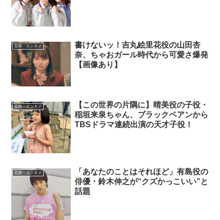
書けないッ！吉丸絵里花役の山田杏
芸能・エンタメ
奈、ちゃおガール時代から可愛さ爆発
【画像あり】
【この世界の片隅に】晴美役の子役・
芸能・エンタメ
稲垣来泉ちゃん、ブラックペアンから
TBSドラマ連続出演の天才子役！
「あなたのことはそれほど」有島役の
芸能・エンタメ
俳優・鈴木伸之が“クズかっこいい”と
話題