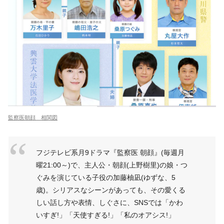
監察医朝顔 相関図
フジテレビ系月9ドラマ『監察医 朝顔』(毎週月
曜21:00～)で、主人公・朝顔(上野樹里)の娘・つ
ぐみを演じている子役の加藤柚凪(ゆずな、5
歳)。シリアスなシーンがあっても、その愛くる
しい話し方や表情、しぐさに、SNSでは「かわ
いすぎ!」「天使すぎる!」「私のオアシス!」