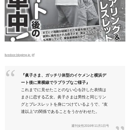
livedoor.blogimg.jp
『眞子さま、ガッチリ体型のイケメンと横浜デ
ート後に東横線でラブラブなご様子』
これまでに見せたことのない心を許した表情は
まさに恋する乙女。眞子さまは男性と同じリン
グとブレスレットを身につけているようで、“友
達以上”の関係であることをうかがわせた。
週刊女性2016年11月1日号