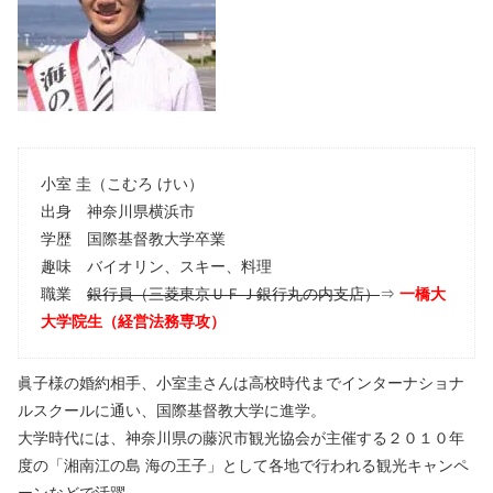
小室 圭（こむろ けい）
出身 神奈川県横浜市
学歴 国際基督教大学卒業
趣味 バイオリン、スキー、料理
職業
銀行員（三菱東京ＵＦＪ銀行丸の内支店）
⇒
一橋大
大学院生（経営法務専攻）
眞子様の婚約相手、小室圭さんは高校時代までインターナショナ
ルスクールに通い、国際基督教大学に進学。
大学時代には、神奈川県の藤沢市観光協会が主催する２０１０年
度の「湘南江の島 海の王子」として各地で行われる観光キャンペ