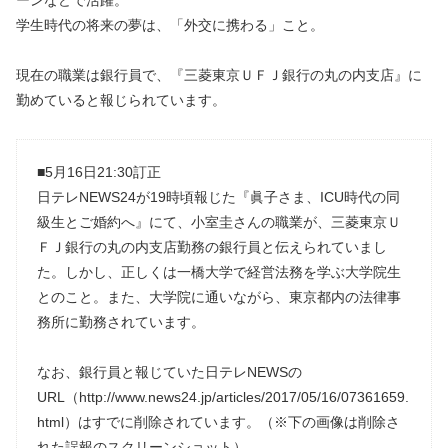
ーンなどで活躍。
学生時代の将来の夢は、「外交に携わる」こと。
現在の職業は銀行員で、『三菱東京ＵＦＪ銀行の丸の内支店』に
勤めていると報じられています。
■5月16日21:30訂正
日テレNEWS24が19時頃報じた『眞子さま、ICU時代の同
級生とご婚約へ』にて、小室圭さんの職業が、三菱東京Ｕ
ＦＪ銀行の丸の内支店勤務の銀行員と伝えられていまし
た。しかし、正しくは一橋大学で経営法務を学ぶ大学院生
とのこと。また、大学院に通いながら、東京都内の法律事
務所に勤務されています。
なお、銀行員と報じていた日テレNEWSの
URL（http://www.news24.jp/articles/2017/05/16/07361659.
html）はすでに削除されています。（※下の画像は削除さ
れた誤報のスクリーンショット）