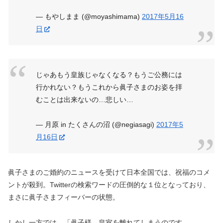
— もやしまま (@moyashimama)
2017年5月16
日
じゃあもう皇族じゃなくなる？もうご公務には
行かれない？もうこれから眞子さまのお姿を拝
むことは出来ないの…悲しい…
— 月原 in たくさんの沼 (@negiasagi)
2017年5
月16日
眞子さまのご婚約のニュースを受けて日本全国では、祝福のコメ
ントが殺到。Twitterの検索ワードの圧倒的な１位となっており、
まさに眞子さまフィーバーの状態。
しかし一方では、「眞子様、皇室を離れてしまうのです