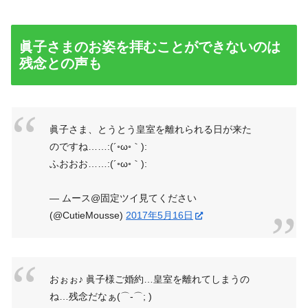
眞子さまのお姿を拝むことができないのは
残念との声も
眞子さま、とうとう皇室を離れられる日が来た
のですね……:(´◦ω◦｀):
ふおおお……:(´◦ω◦｀):
— ムース@固定ツイ見てください
(@CutieMousse)
2017年5月16日
おぉぉ♪ 眞子様ご婚約…皇室を離れてしまうの
ね…残念だなぁ(⌒-⌒; )