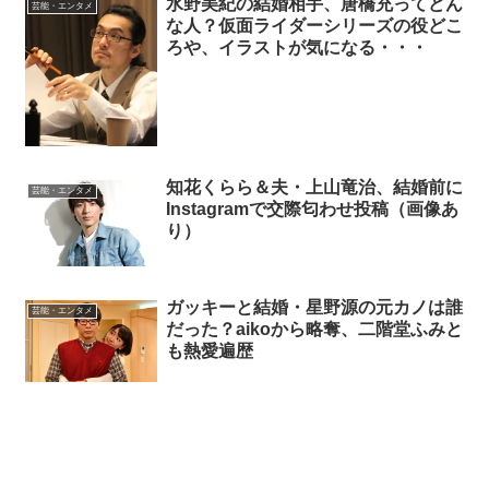
水野美紀の結婚相手、唐橋充ってどん
芸能・エンタメ
な人？仮面ライダーシリーズの役どこ
ろや、イラストが気になる・・・
知花くらら＆夫・上山竜治、結婚前に
芸能・エンタメ
Instagramで交際匂わせ投稿（画像あ
り）
ガッキーと結婚・星野源の元カノは誰
芸能・エンタメ
だった？aikoから略奪、二階堂ふみと
も熱愛遍歴