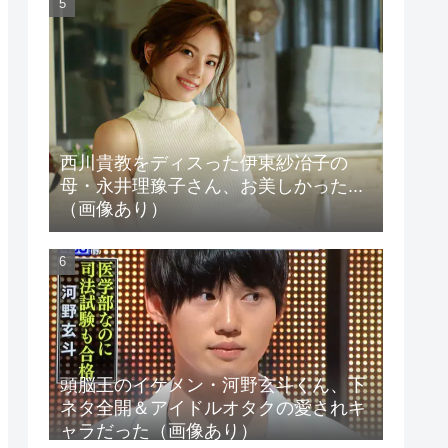
西川貴教をディスった伊東紗冶子の
母・永井理豫子さん、お美しかった...
（画像あり）
頭脳王のイケメン・河野玄斗くん、下
ネタ全開＆アイドルオタクの愛されキ
ャラだった（画像あり）