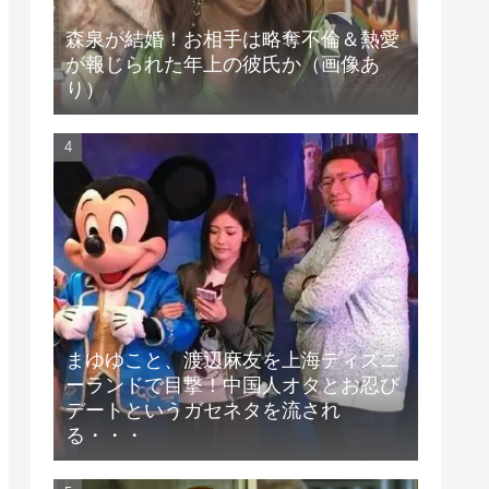
森泉が結婚！お相手は略奪不倫＆熱愛
が報じられた年上の彼氏か（画像あ
り）
まゆゆこと、渡辺麻友を上海ディズニ
ーランドで目撃！中国人オタとお忍び
デートというガセネタを流され
る・・・