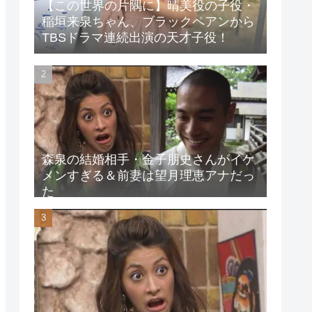
【この世界の片隅に】晴美役の子役・
稲垣来泉ちゃん、ブラックペアンから
TBSドラマ連続出演の天才子役！
森泉の結婚相手・金子朋史さんがイケ
メンすぎる＆前妻は望月理恵アナだっ
た