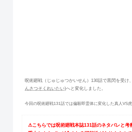
呪術廻戦（じゅじゅつかいせん）130話で黒閃を受け
んさつそくれいたい)
へと変化しました。
今回の呪術廻戦131話では偏殺即霊体に変化した真人VS
⚠︎こちらでは呪術廻戦本誌131話のネタバレと