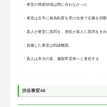
・東堂の簡易領域は間に合わなかった
・東堂は左手に無為転変を受け自身で左腕を切断
・真人が東堂に黒閃を、虎杖が真人に黒閃をきめ
・負傷した東堂は戦線離脱。
・真人は本当の姿、遍殺即霊体へと進化する
渋谷事変48