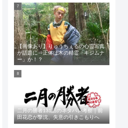
【画像あり】りゅうちぇるの心霊写真
が話題に⇒正体は木の精霊「キジムナ
ー」か！？
二月の勝者131話のネタバレ考察｜前
田花恋が撃沈、失意の引きこもりへ