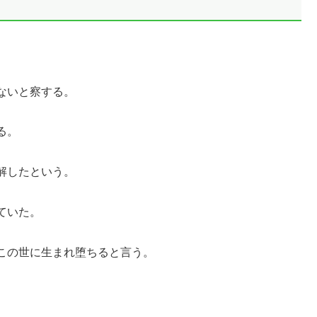
ないと察する。
る。
解したという。
ていた。
この世に生まれ堕ちると言う。