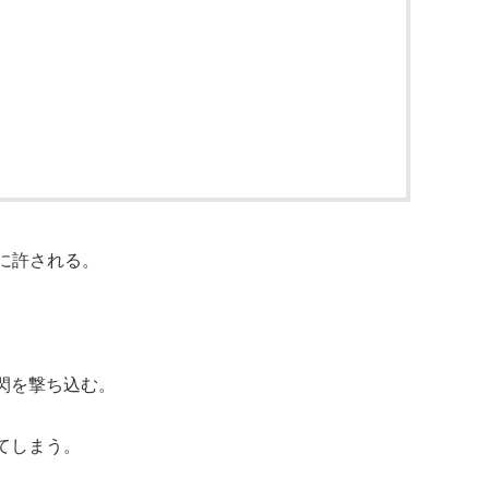
儺に許される。
閃を撃ち込む。
てしまう。