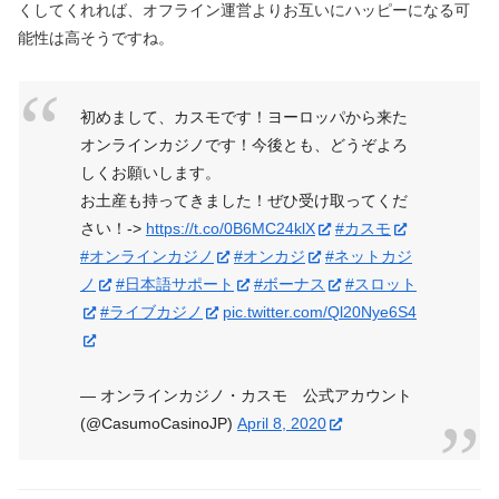
くしてくれれば、オフライン運営よりお互いにハッピーになる可
能性は高そうですね。
初めまして、カスモです！ヨーロッパから来た
オンラインカジノです！今後とも、どうぞよろ
しくお願いします。
お土産も持ってきました！ぜひ受け取ってくだ
さい！->
https://t.co/0B6MC24klX
#カスモ
#オンラインカジノ
#オンカジ
#ネットカジ
ノ
#日本語サポート
#ボーナス
#スロット
#ライブカジノ
pic.twitter.com/Ql20Nye6S4
— オンラインカジノ・カスモ 公式アカウント
(@CasumoCasinoJP)
April 8, 2020