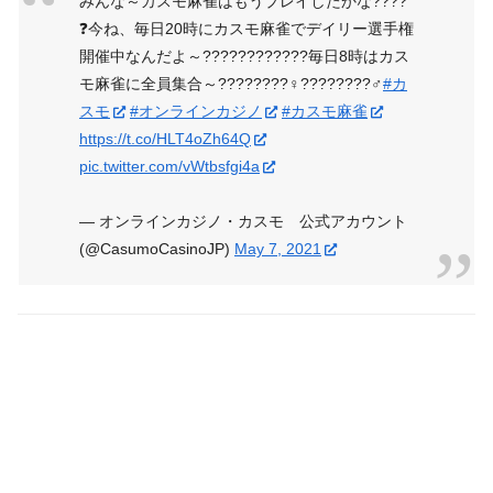
みんな～カスモ麻雀はもうプレイしたかな????️
❓今ね、毎日20時にカスモ麻雀でデイリー選手権
開催中なんだよ～????????????毎日8時はカス
モ麻雀に全員集合～????️????‍♀️????????‍♂️
#カ
スモ
#オンラインカジノ
#カスモ麻雀
https://t.co/HLT4oZh64Q
pic.twitter.com/vWtbsfgi4a
— オンラインカジノ・カスモ 公式アカウント
(@CasumoCasinoJP)
May 7, 2021