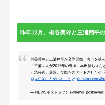
昨年12月、桐谷美玲と三浦翔平
桐谷美玲と三浦翔平が交際開始 廊下を挟
「三浦くんが2017年の春頃に本田翼ちゃ
と急接近。最近、交際をスタートさせたそ
#好きな人がいること
pic.twitter.com/
— NEWSポストセブン (@news_postseven