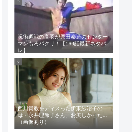
呪術廻戦の高羽が原田泰造のセンター
マンもろパクリ！【169話最新ネタバ
レ】
西川貴教をディスった伊東紗冶子の
母・永井理豫子さん、お美しかった...
（画像あり）