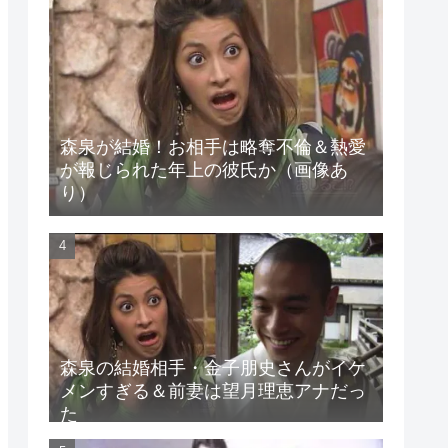
森泉が結婚！お相手は略奪不倫＆熱愛
が報じられた年上の彼氏か（画像あ
り）
森泉の結婚相手・金子朋史さんがイケ
メンすぎる＆前妻は望月理恵アナだっ
た