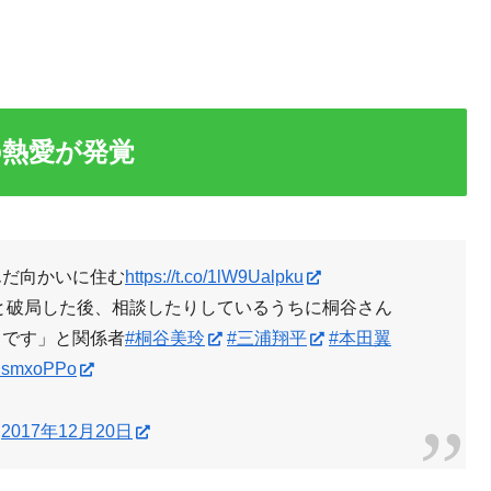
の熱愛が発覚
んだ向かいに住む
https://t.co/1lW9Ualpku
んと破局した後、相談したりしているうちに桐谷さん
うです」と関係者
#桐谷美玲
#三浦翔平
#本田翼
8IusmxoPPo
)
2017年12月20日