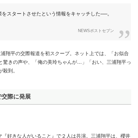
交際をスタートさせたという情報をキャッチした──。
NEWSポストセブン
と三浦翔平の交際報道を初スクープ。ネット上では、「お似合
と驚きの声や、「俺の美玲ちゃんが…」「おい、三浦翔平っ
が殺到。
で交際に発展
ラマ『好きな人がいること』で２人は共演。三浦翔平は、櫻井