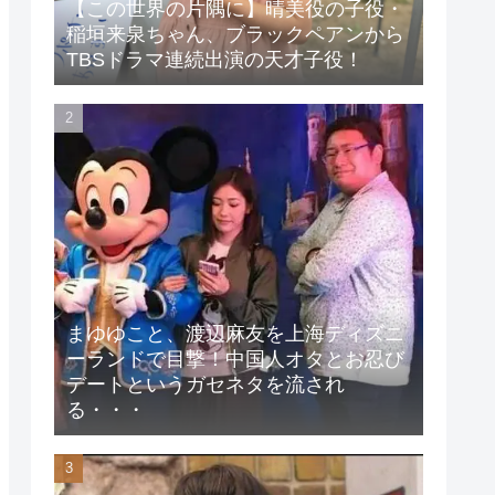
【この世界の片隅に】晴美役の子役・
稲垣来泉ちゃん、ブラックペアンから
TBSドラマ連続出演の天才子役！
まゆゆこと、渡辺麻友を上海ディズニ
ーランドで目撃！中国人オタとお忍び
デートというガセネタを流され
る・・・