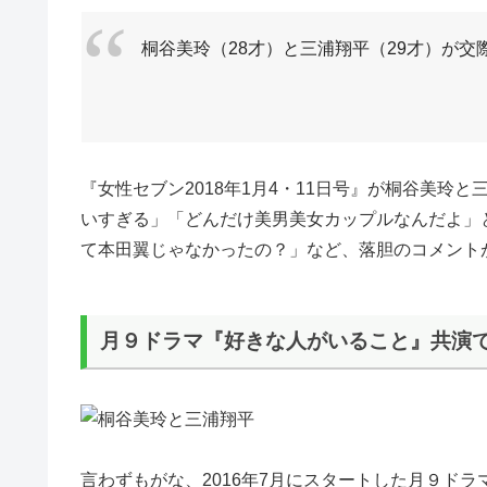
桐谷美玲（28才）と三浦翔平（29才）が
『女性セブン2018年1月4・11日号』が桐谷美玲
いすぎる」「どんだけ美男美女カップルなんだよ」
て本田翼じゃなかったの？」など、落胆のコメント
月９ドラマ『好きな人がいること』共演
言わずもがな、2016年7月にスタートした月９ド