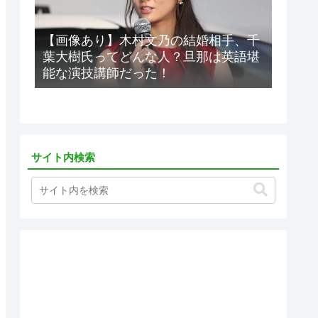
【画像あり】木村文乃の結婚相手、千
葉大樹氏ってどんな人？旦那は英語堪
能な演技講師だった！
サイト内検索