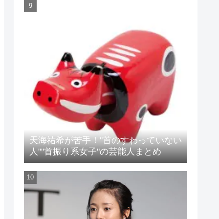
天海祐希が苦手！"首のすわっていない
人""首振り系女子"の芸能人まとめ