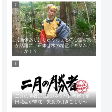
【画像あり】りゅうちぇるの心霊写真
が話題に⇒正体は木の精霊「キジムナ
ー」か！？
二月の勝者131話のネタバレ考察｜前
田花恋が撃沈、失意の引きこもりへ