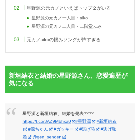
星野源の元カノといえばトップ２がいる
星野源の元カノ一人目・aiko
星野源の元カノ二人目・二階堂ふみ
元カノaikoの恨みソングが怖すぎる
新垣結衣と結婚の星野源さん、恋愛遍歴が
気になる
星野源と新垣結衣、結婚を発表????
https://t.co/3AZ9Mbhxa0
#星野源
#新垣結衣
#源ちゃん
#ガッキー
#逃げ恥
#逃げ恥
婚
@gen_senden