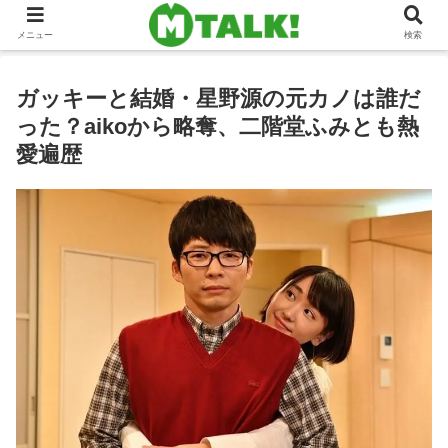
メニュー
検索
ガッキーと結婚・星野源の元カノは誰だ
った？aikoから略奪、二階堂ふみとも熱
愛遍歴