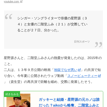
youtube.com
シンガー・ソングライターで俳優の星野源（３
４）と女優の二階堂ふみ（２１）が交際してい
ることが２７日、分かった。
日刊スポーツ
星野源さんと、二階堂ふみさんの熱愛が発覚したのは、2015年の
こと。
二人は、１３年９月公開の映画「
地獄でなぜ悪い
」の共演で知
り合い、今年夏に公開されたウェブ動画「
スノービューティー
」（資生堂）の再共演で距離を縮め、交際に発展したそう。
ガッキーと結婚・星野源の元カノは誰
だった？aikoから略奪、二階堂ふみと