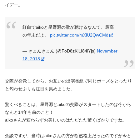
イデー。
紅白でaikoと星野源の歌が聴けるなんて、最高
の年末だよ。
pic.twitter.com/mXlU2QwCMd
— きょんきょん (@FoD8zKlLI84lYjs)
November
18, 2018
交際が発覚してから、お互いの出演番組で同じポーズをとったり
と匂わせぶりも注目を集めました。
驚くべきことは、星野源とaikoの交際がスタートしたのは今から
なんと14年も前のこと！
aikoさんが変わらずお美しいのはただただ驚くばかりですね。
余談ですが、当時はaikoさんの方が断然格上だったのですが今と