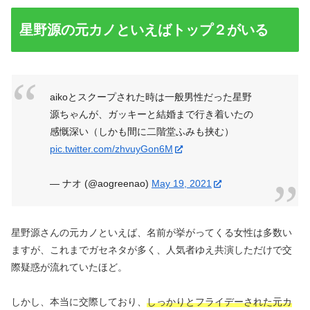
星野源の元カノといえばトップ２がいる
aikoとスクープされた時は一般男性だった星野
源ちゃんが、ガッキーと結婚まで行き着いたの
感慨深い（しかも間に二階堂ふみも挟む）
pic.twitter.com/zhvuyGon6M
— ナオ (@aogreenao)
May 19, 2021
星野源さんの元カノといえば、名前が挙がってくる女性は多数い
ますが、これまでガセネタが多く、人気者ゆえ共演しただけで交
際疑惑が流れていたほど。
しかし、本当に交際しており、
しっかりとフライデーされた元カ