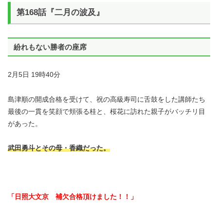
第168話『二月の波及』
紛れもない勝者の座席
2月5日 19時40分
島津順の開成合格を受けて、祝の高級寿司に舌鼓をした講師たち
最後の一貫を笑顔で頬張る桂と、桜花に訪れた親子がバッチリ目
があった。
武田勇斗とその母・香織だった。
「日照大文京 補欠合格頂けました！！」