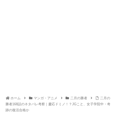
ホーム
マンガ・アニメ
二月の勝者
二月の
勝者168話のネタバレ考察｜慶応ドミノ！？JGこと、女子学院中・奇
跡の復活合格か