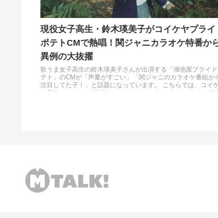
現役女子高生・鈴木瑛美子がコイケヤプライ
ポテトCMで熱唱！関ジャニカラオケ特番か
異例の大抜擢
歌うま女子高生の鈴木瑛美子さんが出演する「湖池屋プライド
テト」のCMが「声量がすごい」「関ジャニのカラオケ番組か
注目してた子！」と話題になっています。 こちらでは、コイ
ヤCMのメイキング映像やミュージックビデオだけでなく、鈴
瑛...