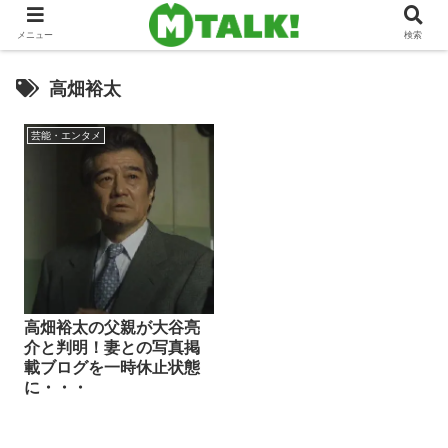
メニュー
検索
高畑裕太
芸能・エンタメ
高畑裕太の父親が大谷亮
介と判明！妻との写真掲
載ブログを一時休止状態
に・・・