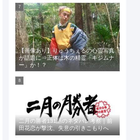
【画像あり】りゅうちぇるの心霊写真
が話題に⇒正体は木の精霊「キジムナ
ー」か！？
二月の勝者131話のネタバレ考察｜前
田花恋が撃沈、失意の引きこもりへ