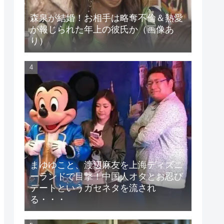
森泉が結婚！お相手は略奪不倫＆熱愛
が報じられた年上の彼氏か（画像あ
り）
まゆゆこと、渡辺麻友を上海ディズニ
ーランドで目撃！中国人オタとお忍び
デートというガセネタを流され
る・・・