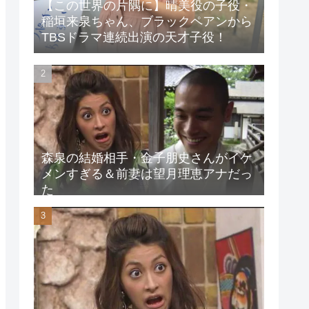
【この世界の片隅に】晴美役の子役・
稲垣来泉ちゃん、ブラックペアンから
TBSドラマ連続出演の天才子役！
森泉の結婚相手・金子朋史さんがイケ
メンすぎる＆前妻は望月理恵アナだっ
た