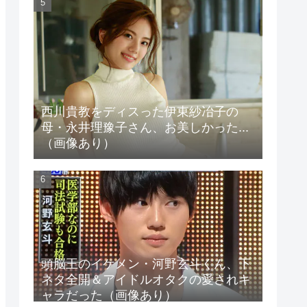
西川貴教をディスった伊東紗冶子の
母・永井理豫子さん、お美しかった...
（画像あり）
頭脳王のイケメン・河野玄斗くん、下
ネタ全開＆アイドルオタクの愛されキ
ャラだった（画像あり）