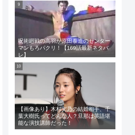
呪術廻戦の高羽が原田泰造のセンター
マンもろパクリ！【169話最新ネタバ
レ】
【画像あり】木村文乃の結婚相手、千
葉大樹氏ってどんな人？旦那は英語堪
能な演技講師だった！