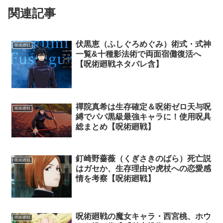
関連記事
伏黒恵（ふしぐろめぐみ）術式・式神
呪術廻戦
一覧&十種影法術で両面宿儺復活へ
【呪術廻戦ネタバレ含】
禪院真希は生存確定＆呪術ゼロ天与呪
呪術廻戦
縛でパパ黒級最強キャラに！使用呪具
総まとめ【呪術廻戦】
釘崎野薔薇（くぎさきのばら）死亡説
呪術廻戦
はガセか、生存理由や虎杖への恋愛感
情を考察【呪術廻戦】
呪術廻戦の魔女キャラ・西宮桃、ホウ
呪術廻戦