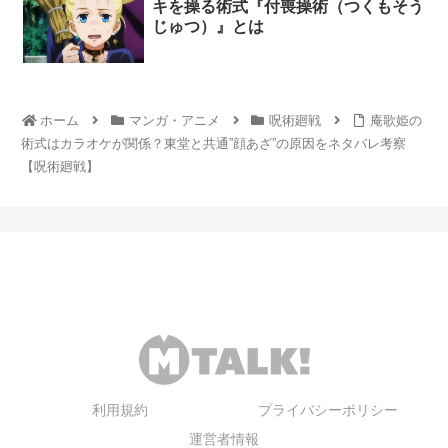
キを操る術式『付喪操術（つくもそう
じゅつ）』とは
ホーム
マンガ・アニメ
呪術廻戦
庵歌姫の
術式はカラオケが関係？東堂と共通”顔あざ”の原因をネタバレ考察
【呪術廻戦】
利用規約
プライバシーポリシー
運営者情報