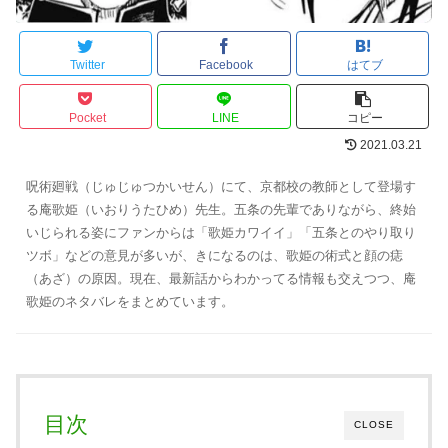
Twitter
Facebook
はてブ
Pocket
LINE
コピー
2021.03.21
呪術廻戦（じゅじゅつかいせん）にて、京都校の教師として登場す
る庵歌姫（いおりうたひめ）先生。五条の先輩でありながら、終始
いじられる姿にファンからは「歌姫カワイイ」「五条とのやり取り
ツボ」などの意見が多いが、きになるのは、歌姫の術式と顔の痣
（あざ）の原因。現在、最新話からわかってる情報も交えつつ、庵
歌姫のネタバレをまとめています。
目次
CLOSE