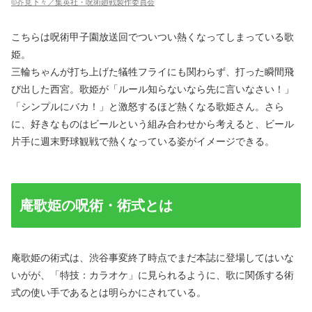
©芥見下々／集英社・呪術廻戦製作委員会
こちらは呪術甲子園放送回でついつい熱くなってしまっている歌
姫。
三輪ちゃんが打ち上げた犠牲フライにも関わらず、打った瞬間飛
び出した西宮。歌姫が「ルール知らないなら先に言いなさい！」
「シンプルにバカ！」と激怒するほど熱くなる歌姫さん。さら
に、好きなものはビールという組み合わせから考えると、ビール
片手に週末野球観戦で熱くなっている姿がイメージできる。
庵歌姫の呪術・術式とは
庵歌姫の術式は、渋谷事変終了時点でまだ本誌に登場してはいな
いがが、「特技：カラオケ」に見られるように、歌に関係する術
式の使い手であるとは明らかにされている。