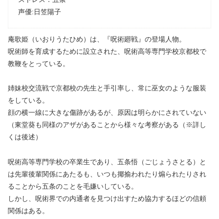
声優:日笠陽子
庵歌姫（いおりうたひめ）は、『呪術廻戦』の登場人物。
呪術師を育成するために設立された、呪術高等専門学校京都校で
教鞭をとっている。
姉妹校交流戦で京都校の先生と手引率し、常に巫女のような服装
をしている。
顔の横一線に大きな傷跡があるが、原因は明らかにされていない
（東堂葵も同様のアザがあることから様々な考察がある（※詳し
くは後述）
呪術高等専門学校の卒業生であり、五条悟（ごじょうさとる）と
は先輩後輩関係にあたるも、いつも揶揄われたり煽られたりされ
ることから五条のことを毛嫌いしている。
しかし、呪術界での内通者を見つけ出すため協力するほどの信頼
関係はある。