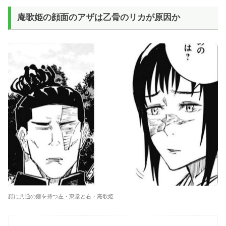
庵歌姫の顔面のアザは乙骨のリカが原因か
顔に共通の痣を持つ左・東堂と右・庵歌姫