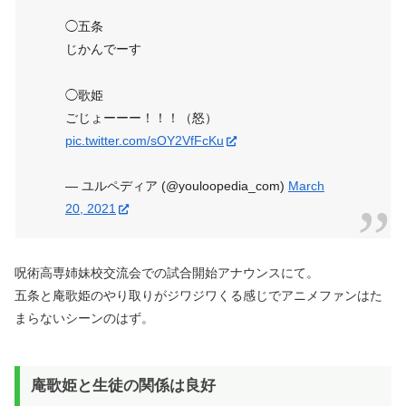
◯五条
じかんでーす
◯歌姫
ごじょーーー！！！（怒）
pic.twitter.com/sOY2VfFcKu
— ユルペディア (@youloopedia_com)
March
20, 2021
呪術高専姉妹校交流会での試合開始アナウンスにて。
五条と庵歌姫のやり取りがジワジワくる感じでアニメファンはた
まらないシーンのはず。
庵歌姫と生徒の関係は良好