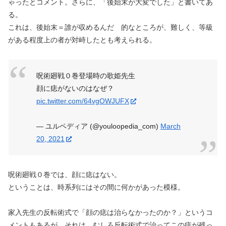
ゃったとコメント。さらに、「後始末が大変でした」と書いてあ
る。
これは、後始末＝誰が収めるんだ 的なところが、難しく、等級
がある程度上の者が対峙したとも考えられる。
呪術廻戦０巻登場時の歌姫先生
顔に痣がないのはなぜ？
pic.twitter.com/64vgOWJUFX
— ユルペディア (@youloopedia_com)
March
20, 2021
呪術廻戦０巻では、顔に痣はない。
ということは、時系列にはその間に何かがあった模様。
家入先生の反転術式で「顔の痣は治らなかったのか？」というコ
メントもあるが、それは、
むしろ反転術式で治ってこの痣が残っ