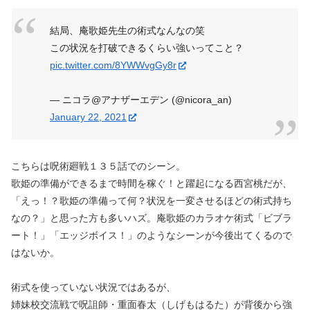
結局、庵歌姫先生の術式なんなの笑
この状況を打破できるくらい強いってこと？
pic.twitter.com/8YWWvgGy8r
— ニコラ@アナザーエデン (@nicora_an)
January 22, 2021
こちらは呪術廻戦１３５話でのシーン。
歌姫の準備ができるまで時間を稼ぐ！と躍起になる西宮桃だが、
「えっ！？歌姫の準備って何？状況を一変させるほどの術式持ち
なの？」と思った方も多いハズ。庵歌姫のカラオケ術式「ビブラ
ート！」「エッジボイス！」のようなシーンが今後出てくるので
はないか。
術式を使っていない状況ではあるが、
姉妹校交流戦で呪詛師・重面春太（しげもはるた）が背後から強