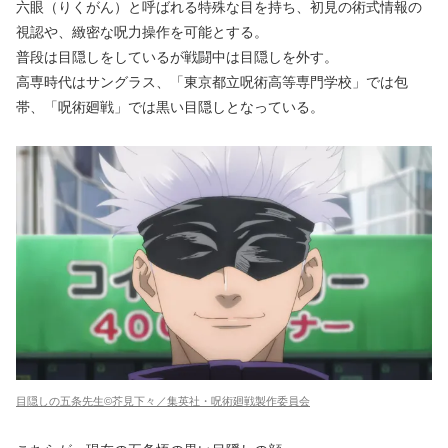
六眼（りくがん）と呼ばれる特殊な目を持ち、初見の術式情報の
視認や、緻密な呪力操作を可能とする。
普段は目隠しをしているが戦闘中は目隠しを外す。
高専時代はサングラス、「東京都立呪術高等専門学校」では包
帯、「呪術廻戦」では黒い目隠しとなっている。
目隠しの五条先生©芥見下々／集英社・呪術廻戦製作委員会