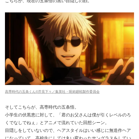
こちらが、現在の五条悟の黒い目隠しの顔。
高専時代の五条くん©芥見下々／集英社・呪術廻戦製作委員会
そしてこちらが、高専時代の五条悟。
小学生の伏黒恵に対して、「君のお父さんは僕が引くレベルのろ
くでなしでねぇ」とアニメで流れていた回想シーン。
目隠しをしていないので、ヘアスタイルはいい感じに無造作ヘア
になっていて、高校生にしては丸い変わったサングラスをしてい