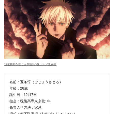
領域展開を使う五条悟©芥見下々／集英社
名前：五条悟（ごじょうさとる）
年齢：28歳
誕生日：12月7日
担当：呪術高専東京校1年
高専入学方法：家系
術式：無下限呪術（むかげんじゅじゅつ）