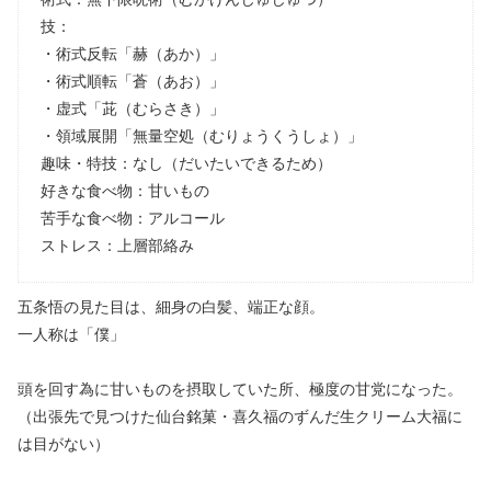
技：
・術式反転「赫（あか）」
・術式順転「蒼（あお）」
・虚式「茈（むらさき）」
・領域展開「無量空処（むりょうくうしょ）」
趣味・特技：なし（だいたいできるため）
好きな食べ物：甘いもの
苦手な食べ物：アルコール
ストレス：上層部絡み
五条悟の見た目は、細身の白髪、端正な顔。
一人称は「僕」
頭を回す為に甘いものを摂取していた所、極度の甘党になった。
（出張先で見つけた仙台銘菓・喜久福のずんだ生クリーム大福に
は目がない）