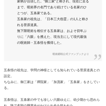
家柄が台頭した。”御三家”と称され、現在に至る
まで、呪術界の名門であり続けている名家のひ
とつが、五条家である。
五条家の祖先は、「日本三大怨霊」の1人と称さ
れる菅原道真。
無下限呪術を相伝する五条家は、およそ切年ぶ
りに「六眼」を携えた、現当主にして現代最強
の呪術師・五条悟を獲得した。
呪術廻戦公式ファンブックより
五条悟の祖先は、学問の神様としても知られている菅原道真との
設定。
ちなみに、御三家は「禪院家」「加茂家」「五条家」をさしてい
る。
五条悟は、五条家の中でも珍しい六眼ゆえに、幼少期から恐れら
れ、陰で多額の懸賞金がかけられ命を狙われた。