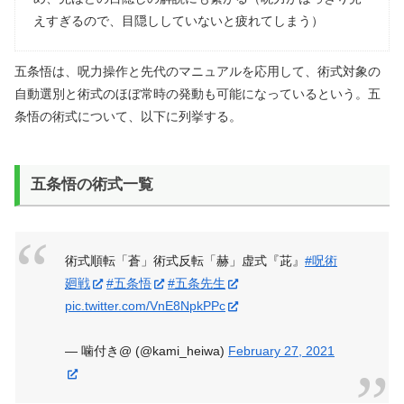
えすぎるので、目隠ししていないと疲れてしまう）
五条悟は、呪力操作と先代のマニュアルを応用して、術式対象の
自動選別と術式のほぼ常時の発動も可能になっているという。五
条悟の術式について、以下に列挙する。
五条悟の術式一覧
術式順転「蒼」術式反転「赫」虚式『茈』
#呪術
廻戦
#五条悟
#五条先生
pic.twitter.com/VnE8NpkPPc
— 噛付き@ (@kami_heiwa)
February 27, 2021