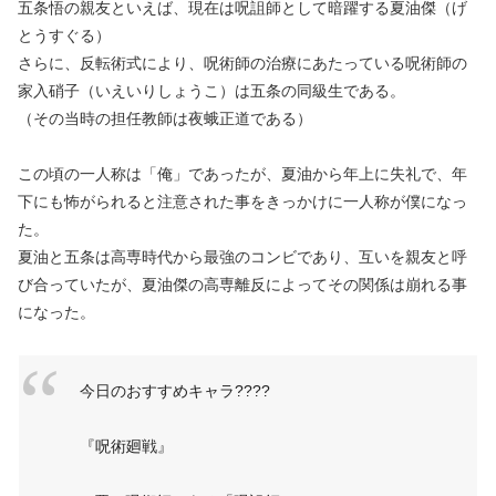
五条悟の親友といえば、現在は呪詛師として暗躍する夏油傑（げ
とうすぐる）
さらに、反転術式により、呪術師の治療にあたっている呪術師の
家入硝子（いえいりしょうこ）は五条の同級生である。
（その当時の担任教師は夜蛾正道である）
この頃の一人称は「俺」であったが、夏油から年上に失礼で、年
下にも怖がられると注意された事をきっかけに一人称が僕になっ
た。
夏油と五条は高専時代から最強のコンビであり、互いを親友と呼
び合っていたが、夏油傑の高専離反によってその関係は崩れる事
になった。
今日のおすすめキャラ????
『呪術廻戦』