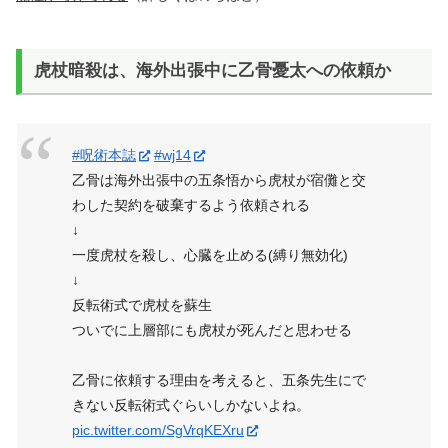
虎杖暗殺は、海外出張中に乙骨憂太への依頼か
#呪術本誌
#wj14
乙骨は海外出張中の五条悟から虎杖が宿儺と交
わした契約を破棄するよう依頼される
↓
一度虎杖を殺し、心臓を止める(縛り無効化)
↓
反転術式で虎杖を蘇生
ついでに上層部にも虎杖が死んだと思わせる
乙骨に依頼する理由を考えると、五条先生にで
きない反転術式ぐらいしかないよね。
pic.twitter.com/SgVrqKEXru