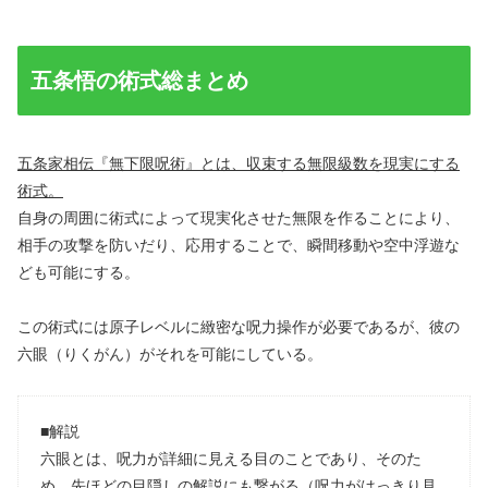
五条悟の術式総まとめ
五条家相伝『無下限呪術』とは、収束する無限級数を現実にする
術式。
自身の周囲に術式によって現実化させた無限を作ることにより、
相手の攻撃を防いだり、応用することで、瞬間移動や空中浮遊な
ども可能にする。
この術式には原子レベルに緻密な呪力操作が必要であるが、彼の
六眼（りくがん）がそれを可能にしている。
■解説
六眼とは、呪力が詳細に見える目のことであり、そのた
め、先ほどの目隠しの解説にも繋がる（呪力がはっきり見