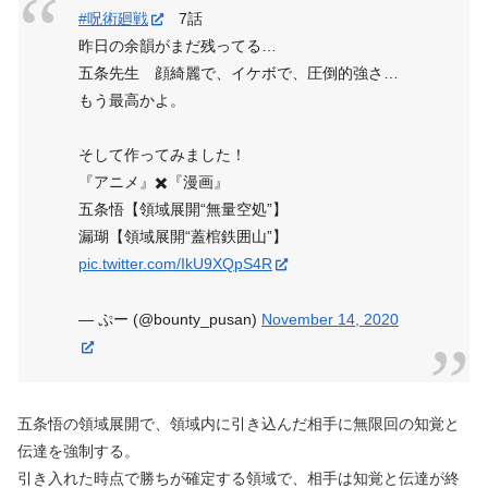
#呪術廻戦
7話
昨日の余韻がまだ残ってる…
五条先生 顔綺麗で、イケボで、圧倒的強さ…
もう最高かよ。
そして作ってみました！
『アニメ』✖️『漫画』
五条悟【領域展開“無量空処”】
漏瑚【領域展開“蓋棺鉄囲山”】
pic.twitter.com/IkU9XQpS4R
— ぷー (@bounty_pusan)
November 14, 2020
五条悟の領域展開で、領域内に引き込んだ相手に無限回の知覚と
伝達を強制する。
引き入れた時点で勝ちが確定する領域で、相手は知覚と伝達が終