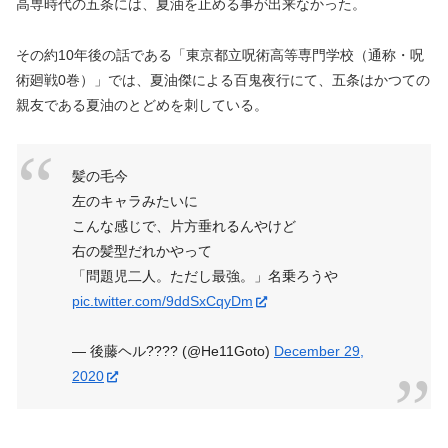
高専時代の五条には、夏油を止める事が出来なかった。
その約10年後の話である「東京都立呪術高等専門学校（通称・呪
術廻戦0巻）」では、夏油傑による百鬼夜行にて、五条はかつての
親友である夏油のとどめを刺している。
髪の毛今
左のキャラみたいに
こんな感じで、片方垂れるんやけど
右の髪型だれかやって
「問題児二人。ただし最強。」名乗ろうや
pic.twitter.com/9ddSxCqyDm
— 後藤ヘル???? (@He11Goto)
December 29,
2020