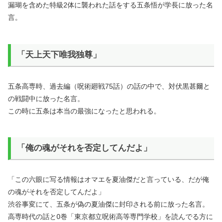
漏瑚を含めた特級2体に襲われた話をする五条悟が学長に放った名
言。
「天上天下唯我独尊」
五条高専時、過去編（呪術廻戦75話）の話の中で、対伏黒甚爾と
の戦闘中に放った名言。
この時に五条は本当の最強になったと思われる。
「俺の魂がそれを否定してんだよ」
「この六眼に写る情報はオマエを夏油傑だと言っている、だが俺
の魂がそれを否定してんだよ」
渋谷事変にて、五条が偽の夏油傑に封印される前に放った名言。
高専時代の話と0巻「東京都立呪術高等専門学校」を読んでる方に