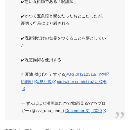
✔️悪い呪術師である「呪詛師」
✔️かつて五条悟と親友だったおとこだったが、
裏切り行為により殺される
✔️呪術師だけの世界をつくることを夢としてい
た
✔️呪霊操術を使用する
⭐️ 夏油 傑(げとう すぐる)
#おは戦21231dm
#呪
術廻戦
#夏油傑
pic.twitter.com/sf7qZUl3QB
— ずんぱぱ@漫画読む????動画見る????ブロ
ガー (@zzz_uuu_nnn_)
December 31, 2020