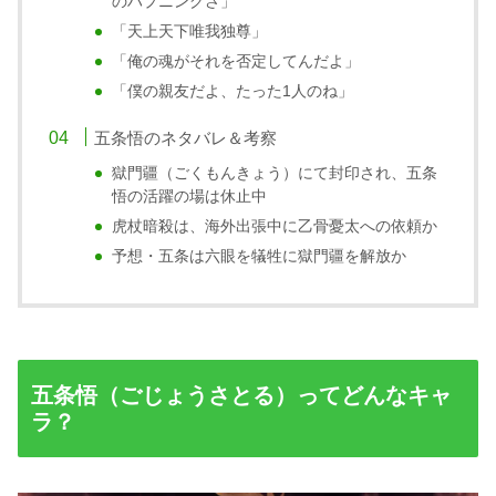
のハプニングさ」
「天上天下唯我独尊」
「俺の魂がそれを否定してんだよ」
「僕の親友だよ、たった1人のね」
五条悟のネタバレ＆考察
獄門疆（ごくもんきょう）にて封印され、五条
悟の活躍の場は休止中
虎杖暗殺は、海外出張中に乙骨憂太への依頼か
予想・五条は六眼を犠牲に獄門疆を解放か
五条悟（ごじょうさとる）ってどんなキャ
ラ？