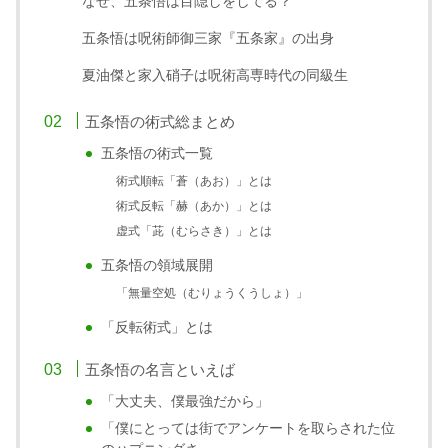
なぜ、五条悟は目隠しをしてる？
五条悟は呪術師御三家『五条家』の出身
夏油傑と家入硝子は呪術高専時代の同級生
五条悟の術式総まとめ
五条悟の術式一覧
術式順転「蒼（あお）」とは
術式反転「赫（あか）」とは
虚式「茈（むらさき）」とは
五条悟の領域展開
「無量空処（むりょうくうしょ）」
「反転術式」とは
五条悟の名言といえば
「大丈夫、僕最強だから」
「僕にとっては街でアンケートを取らされた位