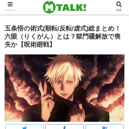
メニュー
検索
五条悟の術式(順転/反転/虚式)総まとめ！
六眼（りくがん）とは？獄門疆解放で喪
失か【呪術廻戦】