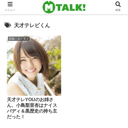
メニュー
検索
天才テレビくん
芸能・エンタメ
天才テレYOUのお姉さ
ん、小島梨里杏はナイス
バディ＆黒歴史の持ち主
だった！