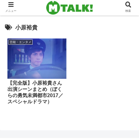
メニュー
検索
小原裕貴
芸能・エンタメ
【完全版】小原裕貴さん
出演シーンまとめ（ぼく
らの勇気未満都市2017／
スペシャルドラマ）