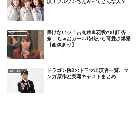
演！ブルゾンちえみってどんな人？
書けないッ！吉丸絵里花役の山田杏
芸能・エンタメ
奈、ちゃおガール時代から可愛さ爆発
【画像あり】
ドラゴン桜2のドラマ出演者一覧、マ
芸能・エンタメ
ンガ原作と実写キャストまとめ