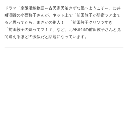
ドラマ「京阪沿線物語～古民家民泊きずな屋へようこそ～」に井
町潤役の小西桜子さんが、ネット上で「前田敦子が新宿ラア出て
ると思ってたら、まさかの別人！」「前田敦子クリソツすぎ」
「前田敦子の妹ってマ！？」など、元AKB48の前田敦子さんと見
間違えるほどの激似だと話題になっています。