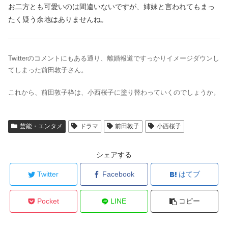
お二方とも可愛いのは間違いないですが、姉妹と言われてもまっ
たく疑う余地はありませんね。
Twitterのコメントにもある通り、離婚報道ですっかりイメージダウンし
てしまった前田敦子さん。
これから、前田敦子枠は、小西桜子に塗り替わっていくのでしょうか。
芸能・エンタメ
ドラマ
前田敦子
小西桜子
シェアする
Twitter
Facebook
はてブ
Pocket
LINE
コピー