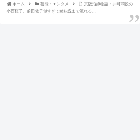
ホーム
芸能・エンタメ
京阪沿線物語・井町潤役の
小西桜子、前田敦子似すぎで姉妹説まで流れる…