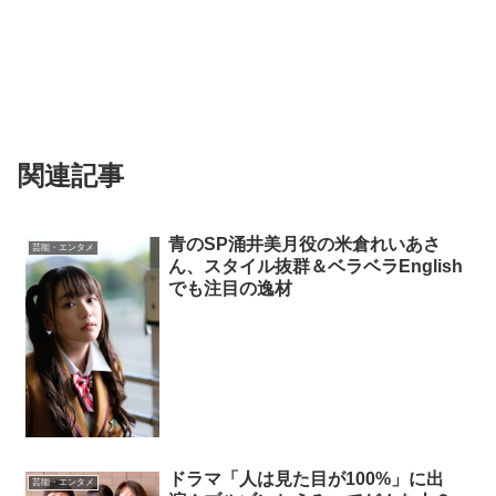
関連記事
青のSP涌井美月役の米倉れいあさ
芸能・エンタメ
ん、スタイル抜群＆ベラベラEnglish
でも注目の逸材
ドラマ「人は見た目が100%」に出
芸能・エンタメ