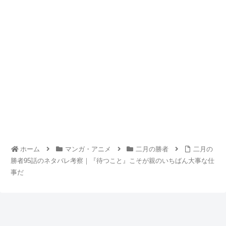
ホーム
マンガ・アニメ
二月の勝者
二月の
勝者95話のネタバレ考察｜『待つこと』こそが親のいちばん大事な仕
事だ