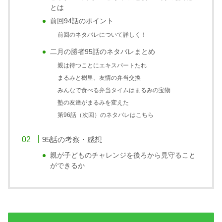
とは
前回94話のポイント
前回のネタバレについて詳しく！
二月の勝者95話のネタバレまとめ
親は待つことにエキスパートたれ
まるみと樹里、友情の弁当交換
みんなで食べる弁当タイムはまるみの宝物
塾の友達がまるみを変えた
第96話（次回）のネタバレはこちら
95話の考察・感想
親が子どものチャレンジを後ろから見守ること
ができるか