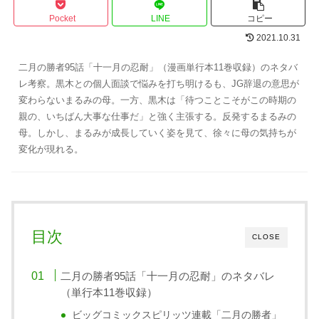
Pocket
LINE
コピー
2021.10.31
二月の勝者95話「十一月の忍耐」（漫画単行本11巻収録）のネタバ
レ考察。黒木との個人面談で悩みを打ち明けるも、JG辞退の意思が
変わらないまるみの母。一方、黒木は「待つことこそがこの時期の
親の、いちばん大事な仕事だ」と強く主張する。反発するまるみの
母。しかし、まるみが成長していく姿を見て、徐々に母の気持ちが
変化が現れる。
目次
CLOSE
二月の勝者95話「十一月の忍耐」のネタバレ
（単行本11巻収録）
ビッグコミックスピリッツ連載「二月の勝者」