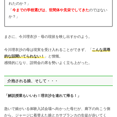
れたのか？」
「
今までの学校選びは、世間体や見栄でしてきた
のではない
か？」
まさに、今川理衣沙・母の現状を映し出すかのよう。
今川理衣沙の母は現実を受け入れることができず、「
こんな屈辱
的な話聞いてられない！
」と憤慨。
感情的になり、説明会の席を勢いよく立ち上がった。
介抱される娘、そして・・・
「解説授業もいいわ！理衣沙を連れて帰る！」
急いで娘がいる体験入試会場へ向かった母だが、廊下の向こう側
から、ジャージに着替えた娘とカサブランカの生徒が歩いてく