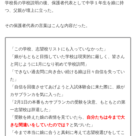
学校長の学校説明の後、保護者代表として中学１年生を娘に持
つ、父親が壇上に立った。
その保護者代表の言葉はこんな内容だった。
「この学校、志望校リストにも入っていなかった」
「娘がもともと目指していた学校は現実的に厳しく、皆さん
と同じように1月になり初めて学校訪問」
「できない過去問に向き合い続ける娘は日々自信を失ってい
た」
「自信を回復させてあげようと入試体験会に来た際に、娘が
カサブランカを気に入った」
「2月1日の本番もカサブランカの受験を決意、もともとの第
一志望校は辞退した」
「受験を終えた娘の表情を見ていたら、
自分たちは今まで大
きな間違いをしていたのでは？
と気づいた」
「今まで本当に娘に合うと真剣に考えて志望校選びをしてこ