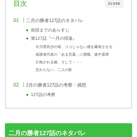
目次
CLOSE
二月の勝者127話のネタバレ
前回までのあらすじ
第127話『一月の揺蕩』
今川理衣沙の母、ココじゃない感を爆発させる
保護者代表の「ある言葉」に憤慨、途中退席
介抱される娘、そして・・・
交わらない、二人の影
2月の勝者127話の考察・感想
127話の考察
二月の勝者127話のネタバレ