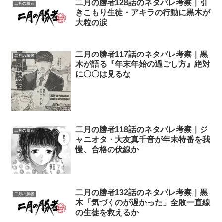
二月の勝者128話のネタバレ考察｜引
二月の勝者
きこもり生徒・アキラの行動に黒木が
大粒の涙
二月の勝者117話のネタバレ考察｜黒
二月の勝者
木が語る『年末年始の過ごし方』絶対
に〇〇は見るな
二月の勝者118話のネタバレ考察｜ジ
二月の勝者
ャニオタ・大友真千音が年末特番を我
慢、合格の伏線か
二月の勝者132話のネタバレ考察｜黒
二月の勝者
木「気づくのが遅かった」全敗一直線
の生徒を救えるか