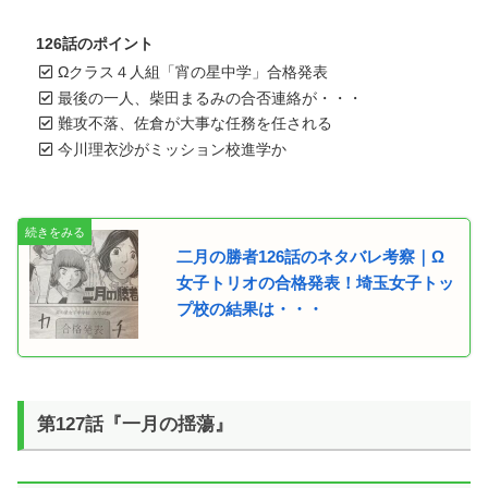
126話のポイント
Ωクラス４人組「宵の星中学」合格発表
最後の一人、柴田まるみの合否連絡が・・・
難攻不落、佐倉が大事な任務を任される
今川理衣沙がミッション校進学か
二月の勝者126話のネタバレ考察｜Ω
女子トリオの合格発表！埼玉女子トッ
プ校の結果は・・・
第127話『一月の揺蕩』