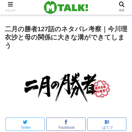
メニュー
検索
二月の勝者127話のネタバレ考察｜今川理
衣沙と母の関係に大きな溝ができてしま
う
Twitter
Facebook
はてブ