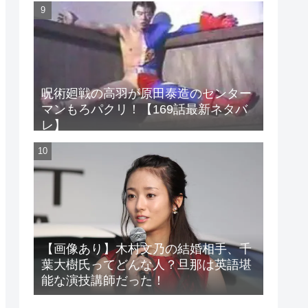
呪術廻戦の高羽が原田泰造のセンター
マンもろパクリ！【169話最新ネタバ
レ】
【画像あり】木村文乃の結婚相手、千
葉大樹氏ってどんな人？旦那は英語堪
能な演技講師だった！