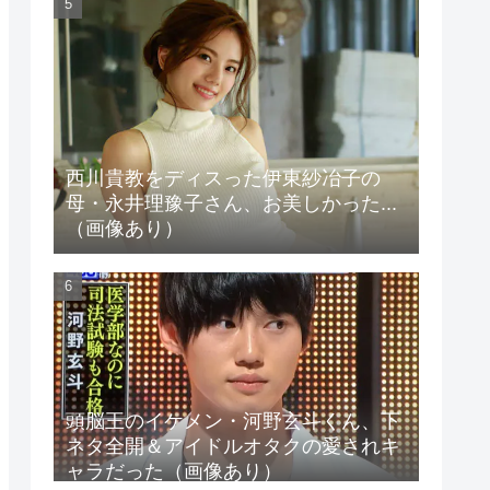
西川貴教をディスった伊東紗冶子の
母・永井理豫子さん、お美しかった...
（画像あり）
頭脳王のイケメン・河野玄斗くん、下
ネタ全開＆アイドルオタクの愛されキ
ャラだった（画像あり）