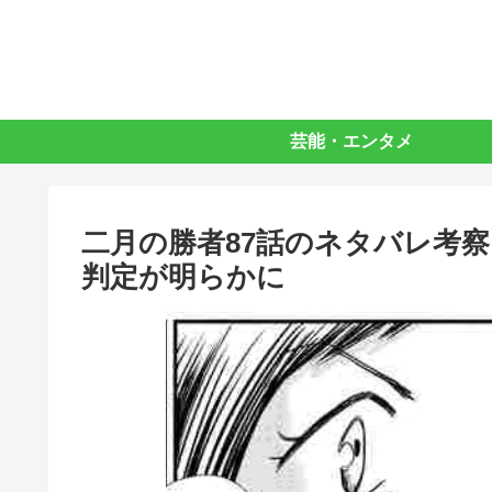
芸能・エンタメ
二月の勝者87話のネタバレ考
判定が明らかに