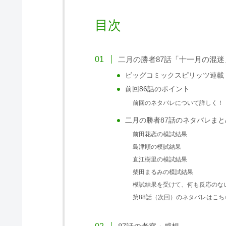
目次
二月の勝者87話「十一月の混迷
ビッグコミックスピリッツ連載
前回86話のポイント
前回のネタバレについて詳しく！
二月の勝者87話のネタバレまと
前田花恋の模試結果
島津順の模試結果
直江樹里の模試結果
柴田まるみの模試結果
模試結果を受けて、何も反応のな
第88話（次回）のネタバレはこち