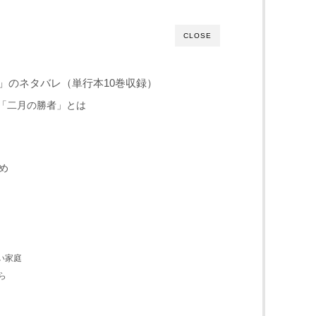
CLOSE
」のネタバレ（単行本10巻収録）
「二月の勝者」とは
め
い家庭
ら