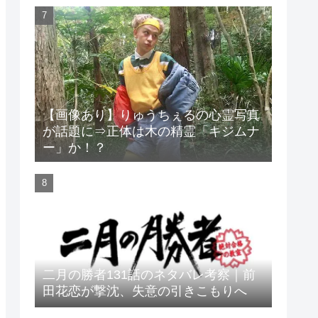
【画像あり】りゅうちぇるの心霊写真
が話題に⇒正体は木の精霊「キジムナ
ー」か！？
二月の勝者131話のネタバレ考察｜前
田花恋が撃沈、失意の引きこもりへ