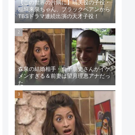
【この世界の片隅に】晴美役の子役・
稲垣来泉ちゃん、ブラックペアンから
TBSドラマ連続出演の天才子役！
森泉の結婚相手・金子朋史さんがイケ
メンすぎる＆前妻は望月理恵アナだっ
た