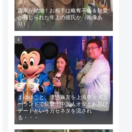
森泉が結婚！お相手は略奪不倫＆熱愛
が報じられた年上の彼氏か（画像あ
り）
まゆゆこと、渡辺麻友を上海ディズニ
ーランドで目撃！中国人オタとお忍び
デートというガセネタを流され
る・・・