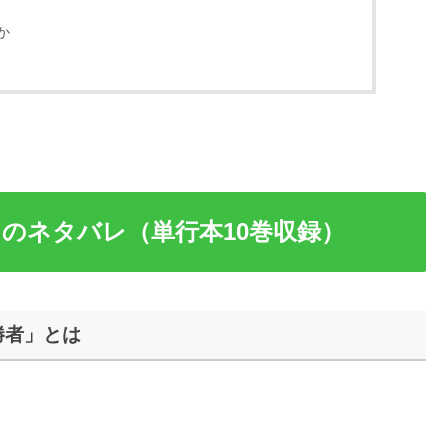
か
」のネタバレ（単行本10巻収録）
勝者」とは