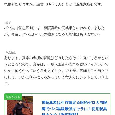
私物もありますが、遊雲（ゆううん）とかは五条家所有です。
読者
パパ黒（伏黒甚爾）は、禪院真希の完成形といわれていました
が、今後、パパ黒レベルの強さになる可能性はありますか？
芥見先生
あります。真希の今後の課題はどうしたらそこに近づけるかとい
うところなので。真希は、一般人並みの呪力を強いフィジカルで
いかに補うかっていう考え方でした。ですが、甚爾を目の当たり
にして、いかに何を捨てるかっていう考え方にシフトしていきま
す。
禪院真希は生存確定＆呪術ゼロ天与呪
縛でパパ黒級最強キャラに！使用呪具
総まとめ【呪術廻戦】