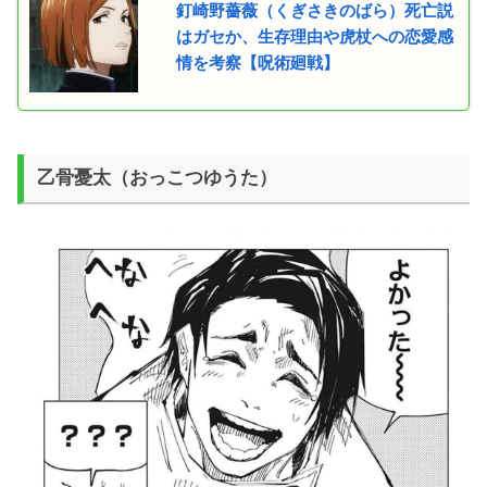
釘崎野薔薇（くぎさきのばら）死亡説
はガセか、生存理由や虎杖への恋愛感
情を考察【呪術廻戦】
乙骨憂太（おっこつゆうた）