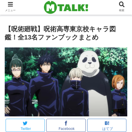
メニュー
検索
【呪術廻戦】呪術高専東京校キャラ図
鑑！全13名ファンブックまとめ
Twitter
Facebook
はてブ