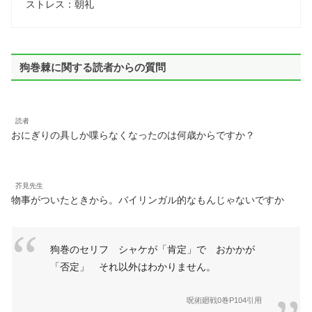
ストレス：朝礼
狗巻棘に関する読者からの質問
読者
おにぎりの具しか喋らなくなったのは何歳からですか？
芥見先生
物事がついたときから。バイリンガル的なもんじゃないですか
狗巻のセリフ シャケが「肯定」で おかかが
「否定」 それ以外はわかりません。
呪術廻戦0巻P104引用