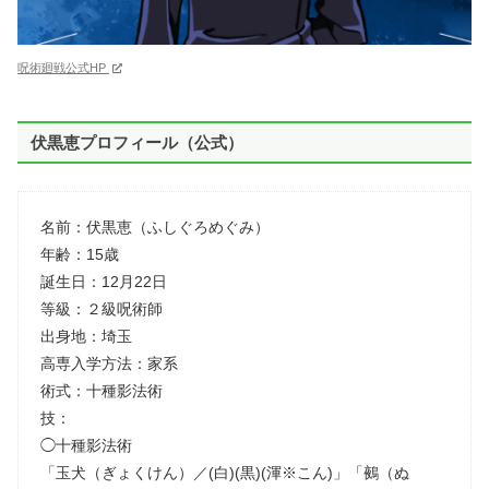
呪術廻戦公式HP
伏黒恵プロフィール（公式）
名前：伏黒恵（ふしぐろめぐみ）
年齢：15歳
誕生日：12月22日
等級：２級呪術師
出身地：埼玉
高専入学方法：家系
術式：十種影法術
技：
◯十種影法術
「玉犬（ぎょくけん）／(白)(黒)(渾※こん)」「鵺（ぬ