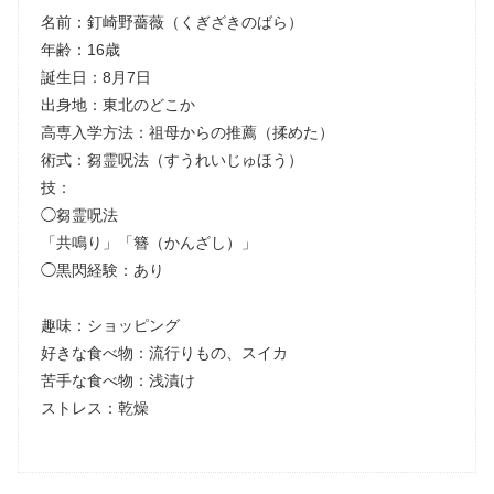
名前：釘崎野薔薇（くぎざきのばら）
年齢：16歳
誕生日：8月7日
出身地：東北のどこか
高専入学方法：祖母からの推薦（揉めた）
術式：芻霊呪法（すうれいじゅほう）
技：
◯芻霊呪法
「共鳴り」「簪（かんざし）」
◯黒閃経験：あり
趣味：ショッピング
好きな食べ物：流行りもの、スイカ
苦手な食べ物：浅漬け
ストレス：乾燥