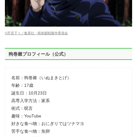
©芥見下々／集英社・呪術廻戦製作委員会
狗巻棘プロフィール（公式）
名前：狗巻棘（いぬまきとげ）
年齢：17歳
誕生日：10月23日
高専入学方法：家系
術式：呪言
趣味：YouTube
好きな食べ物：おにぎりではツナマヨ
苦手な食べ物：魚卵