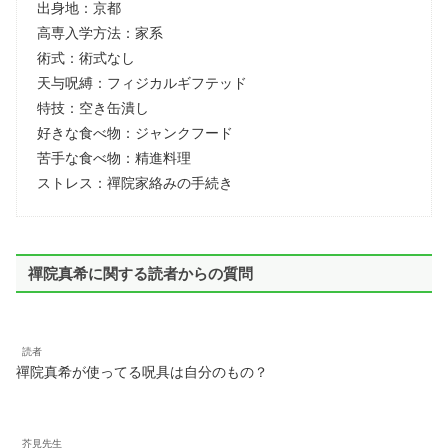
出身地：京都
高専入学方法：家系
術式：術式なし
天与呪縛：フィジカルギフテッド
特技：空き缶潰し
好きな食べ物：ジャンクフード
苦手な食べ物：精進料理
ストレス：禪院家絡みの手続き
禪院真希に関する読者からの質問
読者
禪院真希が使ってる呪具は自分のもの？
芥見先生