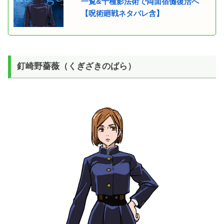
一覧&十種影法術で両面宿儺復活へ
【呪術廻戦ネタバレ含】
釘崎野薔薇（くぎざきのばら）