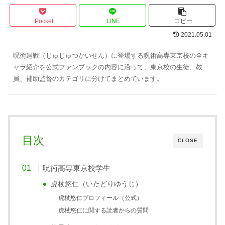
Pocket
LINE
コピー
2021.05.01
呪術廻戦（じゅじゅつかいせん）に登場する呪術高専東京校の全キ
ャラ紹介を公式ファンブックの内容に沿って、東京校の生徒、教
員、補助監督のカテゴリに分けてまとめています。
目次
CLOSE
呪術高専東京校学生
虎杖悠仁（いたどりゆうじ）
虎杖悠仁プロフィール（公式）
虎杖悠仁に関する読者からの質問