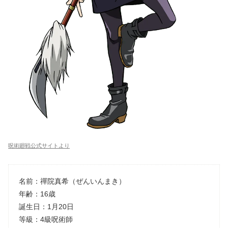
呪術廻戦公式サイトより
名前：禪院真希（ぜんいんまき）
年齢：16歳
誕生日：1月20日
等級：4級呪術師