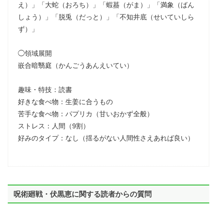
え）」「大蛇（おろち）」「蝦蟇（がま）」「満象（ばん
しょう）」「脱兎（だっと）」「不知井底（せいていしら
ず）」
◯領域展開
嵌合暗翳庭（かんごうあんえいてい）
趣味・特技：読書
好きな食べ物：生姜に合うもの
苦手な食べ物：パプリカ（甘いおかず全般）
ストレス：人間（9割）
好みのタイプ：なし（揺るがない人間性さえあれば良い）
呪術廻戦・伏黒恵に関する読者からの質問