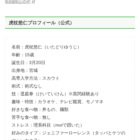
呪術廻戦公式HP
虎杖悠仁プロフィール（公式）
名前：虎杖悠仁（いたどりゆうじ）
年齢：15歳
誕生日：3月20日
出身地：宮城
高専入学方法：スカウト
術式：術式なし
技：逕庭拳（けいていけん）※黒閃経験あり
趣味・特技：カラオケ、テレビ鑑賞、モノマネ
好きな食べ物：丼もの、麺類
苦手な食べ物：無し
ストレス：理系科目（molで躓いた）
好みのタイプ：ジェニファーローレンス（タッパとケツの